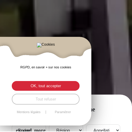
RGPD, en savoir + sur nos cookies
OK, tout accepter
Tout refuser
Commander en ligne
Mentions légales
Paramétrer
Budget