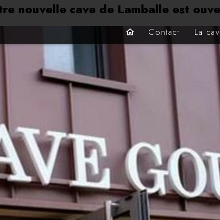
tre nouvelle cave de Lamballe est ouve
Contact
La ca
home